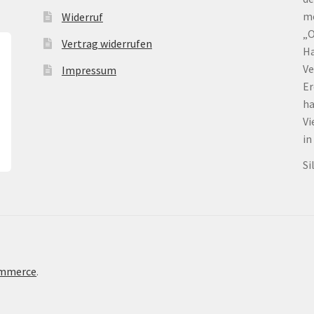
me
Widerruf
„O
Vertrag widerrufen
Ha
Ve
Impressum
Er
ha
Vi
in
Si
ommerce
.