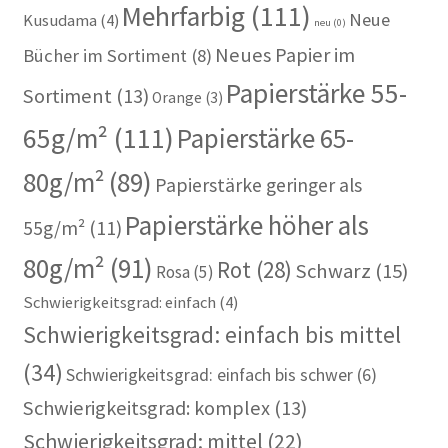
Mehrfarbig
(111)
Neue
Kusudama
(4)
neu
(0)
Neues Papier im
Bücher im Sortiment
(8)
Papierstärke 55-
Sortiment
(13)
Orange
(3)
65g/m²
(111)
Papierstärke 65-
80g/m²
(89)
Papierstärke geringer als
Papierstärke höher als
55g/m²
(11)
80g/m²
(91)
Rot
(28)
Schwarz
(15)
Rosa
(5)
Schwierigkeitsgrad: einfach
(4)
Schwierigkeitsgrad: einfach bis mittel
(34)
Schwierigkeitsgrad: einfach bis schwer
(6)
Schwierigkeitsgrad: komplex
(13)
Schwierigkeitsgrad: mittel
(22)