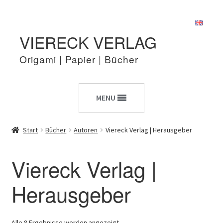
Zur
Zum
VIERECK VERLAG
Navigation
Inhalt
springen
springen
Origami | Papier | Bücher
MENU
Start
Bücher
Autoren
Viereck Verlag | Herausgeber
Viereck Verlag |
Herausgeber
Alle 8 Ergebnisse werden angezeigt