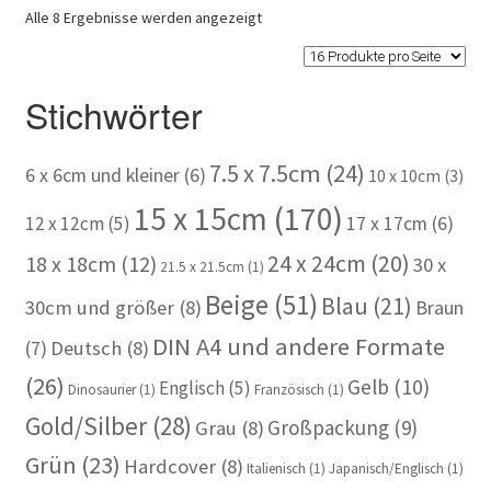
Alle 8 Ergebnisse werden angezeigt
Stichwörter
7.5 x 7.5cm
(24)
6 x 6cm und kleiner
(6)
10 x 10cm
(3)
15 x 15cm
(170)
12 x 12cm
(5)
17 x 17cm
(6)
24 x 24cm
(20)
18 x 18cm
(12)
30 x
21.5 x 21.5cm
(1)
Beige
(51)
Blau
(21)
30cm und größer
(8)
Braun
DIN A4 und andere Formate
(7)
Deutsch
(8)
(26)
Gelb
(10)
Englisch
(5)
Dinosaurier
(1)
Französisch
(1)
Gold/Silber
(28)
Großpackung
(9)
Grau
(8)
Grün
(23)
Hardcover
(8)
Italienisch
(1)
Japanisch/Englisch
(1)