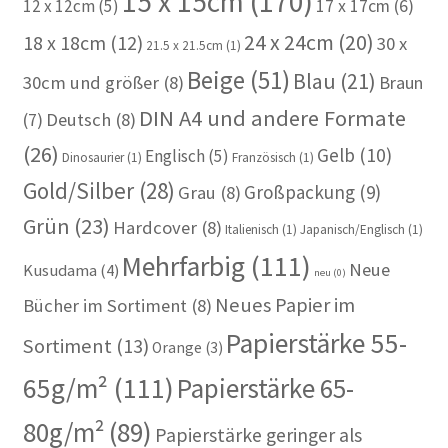
15 x 15cm
(170)
12 x 12cm
(5)
17 x 17cm
(6)
24 x 24cm
(20)
18 x 18cm
(12)
30 x
21.5 x 21.5cm
(1)
Beige
(51)
Blau
(21)
30cm und größer
(8)
Braun
DIN A4 und andere Formate
(7)
Deutsch
(8)
(26)
Gelb
(10)
Englisch
(5)
Dinosaurier
(1)
Französisch
(1)
Gold/Silber
(28)
Großpackung
(9)
Grau
(8)
Grün
(23)
Hardcover
(8)
Italienisch
(1)
Japanisch/Englisch
(1)
Mehrfarbig
(111)
Neue
Kusudama
(4)
neu
(0)
Neues Papier im
Bücher im Sortiment
(8)
Papierstärke 55-
Sortiment
(13)
Orange
(3)
65g/m²
(111)
Papierstärke 65-
80g/m²
(89)
Papierstärke geringer als