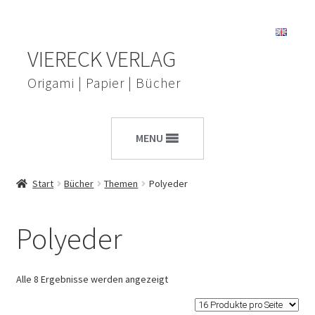
Zur
Zum
VIERECK VERLAG
Navigation
Inhalt
springen
springen
Origami | Papier | Bücher
MENU
Start
Bücher
Themen
Polyeder
Polyeder
Alle 8 Ergebnisse werden angezeigt