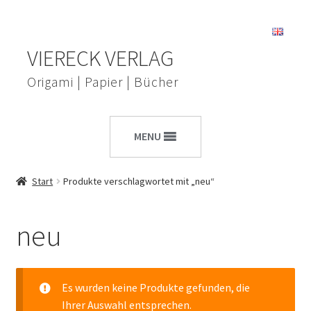
Zur
Zum
VIERECK VERLAG
Navigation
Inhalt
springen
springen
Origami | Papier | Bücher
MENU
Start
Produkte verschlagwortet mit „neu“
neu
Es wurden keine Produkte gefunden, die
Ihrer Auswahl entsprechen.