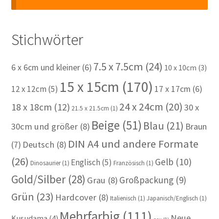
Stichwörter
7.5 x 7.5cm
(24)
6 x 6cm und kleiner
(6)
10 x 10cm
(3)
15 x 15cm
(170)
12 x 12cm
(5)
17 x 17cm
(6)
24 x 24cm
(20)
18 x 18cm
(12)
30 x
21.5 x 21.5cm
(1)
Beige
(51)
Blau
(21)
30cm und größer
(8)
Braun
DIN A4 und andere Formate
(7)
Deutsch
(8)
(26)
Gelb
(10)
Englisch
(5)
Dinosaurier
(1)
Französisch
(1)
Gold/Silber
(28)
Großpackung
(9)
Grau
(8)
Grün
(23)
Hardcover
(8)
Italienisch
(1)
Japanisch/Englisch
(1)
Mehrfarbig
(111)
Neue
Kusudama
(4)