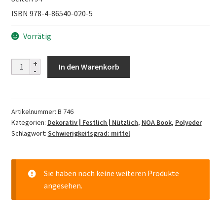
ISBN 978-4-86540-020-5
Vorrätig
12
In den Warenkorb
Months
with
Unit
Artikelnummer:
B 746
Origami
Kategorien:
Dekorativ | Festlich | Nützlich
,
NOA Book
,
Polyeder
Menge
Schlagwort:
Schwierigkeitsgrad: mittel
Sie haben noch keine weiteren Produkte
angesehen.