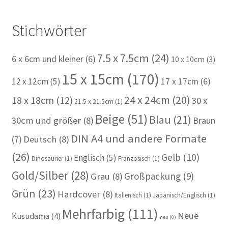
Stichwörter
7.5 x 7.5cm
(24)
6 x 6cm und kleiner
(6)
10 x 10cm
(3)
15 x 15cm
(170)
12 x 12cm
(5)
17 x 17cm
(6)
24 x 24cm
(20)
18 x 18cm
(12)
30 x
21.5 x 21.5cm
(1)
Beige
(51)
Blau
(21)
30cm und größer
(8)
Braun
DIN A4 und andere Formate
(7)
Deutsch
(8)
(26)
Gelb
(10)
Englisch
(5)
Dinosaurier
(1)
Französisch
(1)
Gold/Silber
(28)
Großpackung
(9)
Grau
(8)
Grün
(23)
Hardcover
(8)
Italienisch
(1)
Japanisch/Englisch
(1)
Mehrfarbig
(111)
Neue
Kusudama
(4)
neu
(0)