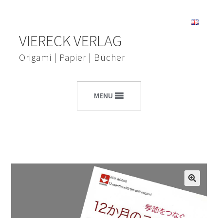
Zur
Zum
VIERECK VERLAG
Navigation
Inhalt
springen
springen
Origami | Papier | Bücher
MENU