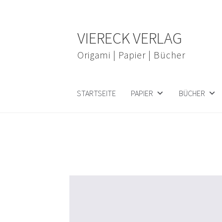
Zur
Zum
VIERECK VERLAG
Navigation
Inhalt
springen
springen
Origami | Papier | Bücher
STARTSEITE
PAPIER
BÜCHER