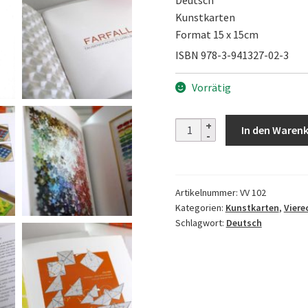
Deutsch
Kunstkarten
Format 15 x 15cm
ISBN 978-3-941327-02-3
Vorrätig
Origami
In den Waren
Box
-
FARFALLA
Artikelnummer:
VV 102
Menge
Kategorien:
Kunstkarten
,
Viere
Schlagwort:
Deutsch