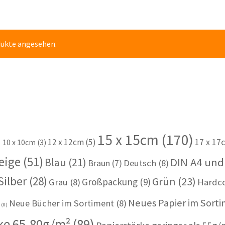
dukte angesehen.
15 x 15cm
(170)
)
12 x 12cm
(5)
17 x 17
10 x 10cm
(3)
eige
(51)
Blau
(21)
DIN A4 und
Braun
(7)
Deutsch
(8)
Silber
(28)
Grün
(23)
Großpackung
(9)
Grau
(8)
Hardc
Neues Papier im Sort
Neue Bücher im Sortiment
(8)
u
(0)
ke 65-80g/m²
(89)