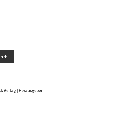
korb
ck Verlag | Herausgeber