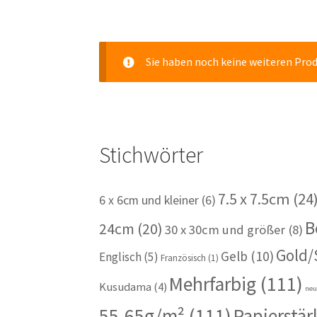
Sie haben noch keine weiteren Pro
Stichwörter
7.5 x 7.5cm
(24
6 x 6cm und kleiner
(6)
B
24cm
(20)
30 x 30cm und größer
(8)
Gold/
Gelb
(10)
Englisch
(5)
Französisch
(1)
Mehrfarbig
(111)
Kusudama
(4)
ne
55-65g/m²
(111)
Papierstär