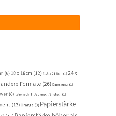
24 x
18 x 18cm
(12)
cm
(6)
21.5 x 21.5cm
(1)
 andere Formate
(26)
Dinosaurier
(1)
over
(8)
Italienisch
(1)
Japanisch/Englisch
(1)
Papierstärke
iment
(13)
Orange
(3)
Papierstärke höher als