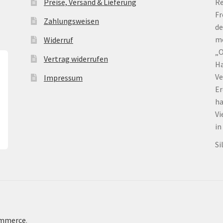
Preise, Versand & Lieferung
Re
Fr
Zahlungsweisen
de
me
Widerruf
„O
Vertrag widerrufen
Ha
Ve
Impressum
Er
ha
Vi
in
Si
ommerce
.