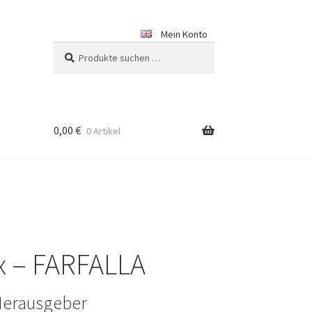
Mein Konto
Suchen
Suchen
nach:
0,00
€
0 Artikel
x – FARFALLA
Herausgeber