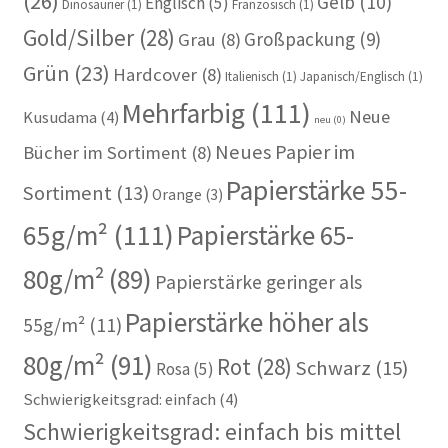
(26)
Gelb
(10)
Englisch
(5)
Dinosaurier
(1)
Französisch
(1)
Gold/Silber
(28)
Großpackung
(9)
Grau
(8)
Grün
(23)
Hardcover
(8)
Italienisch
(1)
Japanisch/Englisch
(1)
Mehrfarbig
(111)
Neue
Kusudama
(4)
neu
(0)
Neues Papier im
Bücher im Sortiment
(8)
Papierstärke 55-
Sortiment
(13)
Orange
(3)
65g/m²
(111)
Papierstärke 65-
80g/m²
(89)
Papierstärke geringer als
Papierstärke höher als
55g/m²
(11)
80g/m²
(91)
Rot
(28)
Schwarz
(15)
Rosa
(5)
Schwierigkeitsgrad: einfach
(4)
Schwierigkeitsgrad: einfach bis mittel