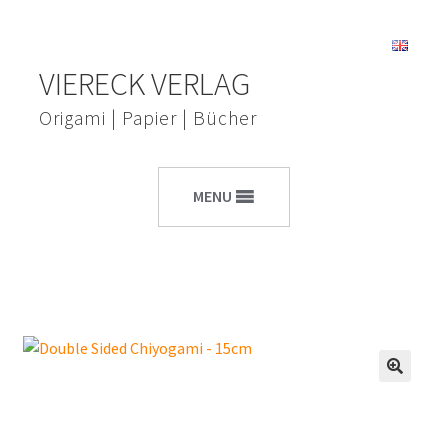
Zur
Zum
VIERECK VERLAG
Navigation
Inhalt
springen
springen
Origami | Papier | Bücher
MENU