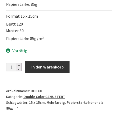
Papierstärke: 85g
Format 15 x 15cm
Blatt 120
Muster 30
Papierstärke 85g/m²
Vorrätig
Double
In den Warenkorb
Sided
Chiyogami
-
Artikelnummer:
018060
15cm
Kategorie:
Double Color GEMUSTERT
Menge
Schlagwörter:
15 x 15cm
,
Mehrfarbig
,
Papierstärke höher als
80g/m²