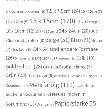
7.5 x 7.5cm
(24)
6 x 6cm und kleiner
(6)
10 x 10cm
(3)
15 x 15cm
(170)
12 x 12cm
(5)
17 x 17cm
(6)
24 x 24cm
(20)
18 x 18cm
(12)
30 x
21.5 x 21.5cm
(1)
Beige
(51)
Blau
(21)
30cm und größer
(8)
Braun
DIN A4 und andere Formate
(7)
Deutsch
(8)
(26)
Gelb
(10)
Englisch
(5)
Dinosaurier
(1)
Französisch
(1)
Gold/Silber
(28)
Großpackung
(9)
Grau
(8)
Grün
(23)
Hardcover
(8)
Italienisch
(1)
Japanisch/Englisch
(1)
Mehrfarbig
(111)
Neue
Kusudama
(4)
neu
(0)
Neues Papier im
Bücher im Sortiment
(8)
Papierstärke 55-
Sortiment
(13)
Orange
(3)