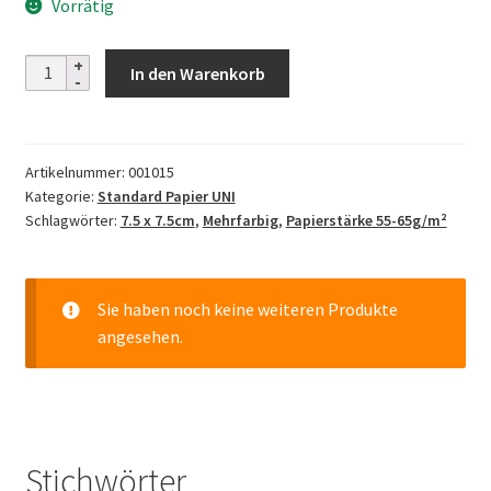
Vorrätig
50
In den Warenkorb
Colors
Origami
-
Artikelnummer:
001015
7,5cm
Kategorie:
Standard Papier UNI
Menge
Schlagwörter:
7.5 x 7.5cm
,
Mehrfarbig
,
Papierstärke 55-65g/m²
Sie haben noch keine weiteren Produkte
angesehen.
Stichwörter