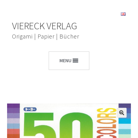
Zur
Zum
VIERECK VERLAG
Navigation
Inhalt
springen
springen
Origami | Papier | Bücher
MENU
🔍