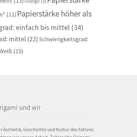
iment
(13)
Orange
(3)
Papierstärke höher als
m²
(11)
rad: einfach bis mittel
(34)
ad: mittel
(22)
Schwierigkeitsgrad:
Weiß
(15)
rigami und wir
r Ästhetik, Geschichte und Kultur des Faltens
dmen wir unsere Arbeit. Zahlreiche Origami-