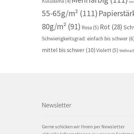
Kusudama
(4)
ne
55-65g/m²
(111)
Papierstär
80g/m²
(91)
Rot
(28)
Sch
Rosa
(5)
Schwierigkeitsgrad: einfach bis schwer
(6
mittel bis schwer
(10)
Violett
(5)
Weihnach
Newsletter
Gerne schicken wir Ihnen per Newsletter
aktuelle Informationen zu unserem Sortime