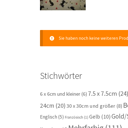
Sie haben noch keine weiteren Pro
Stichwörter
7.5 x 7.5cm
(24
6 x 6cm und kleiner
(6)
B
24cm
(20)
30 x 30cm und größer
(8)
Gold/
Gelb
(10)
Englisch
(5)
Französisch
(1)
Mehrfarbig
(111)