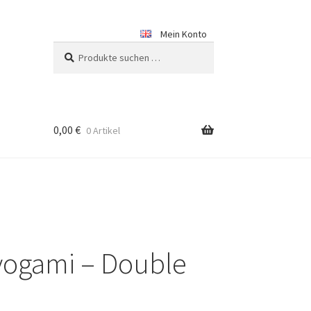
Mein Konto
Suchen
Suchen
nach:
0,00
€
0 Artikel
yogami – Double