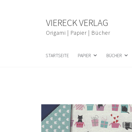
Zur
Zum
VIERECK VERLAG
Navigation
Inhalt
springen
springen
Origami | Papier | Bücher
STARTSEITE
PAPIER
BÜCHER