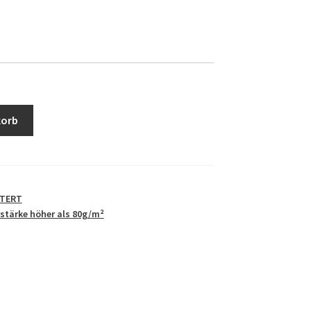
korb
STERT
stärke höher als 80g/m²