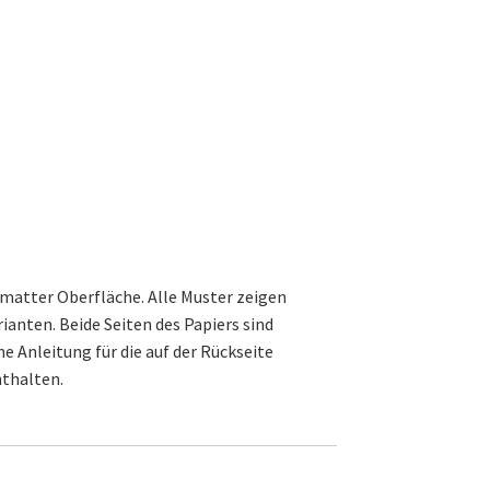
Anleitung für Schachtel ist in
matter Oberfläche. Alle Muster zeigen
included in the package.
ianten. Beide Seiten des Papiers sind
ne Anleitung für die auf der Rückseite
nthalten.