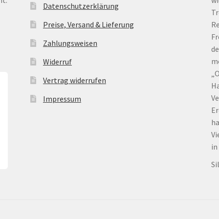
Datenschutzerklärung
Tr
Preise, Versand & Lieferung
Re
Fr
Zahlungsweisen
de
me
Widerruf
„O
Vertrag widerrufen
Ha
Ve
Impressum
Er
ha
Vi
in
Si