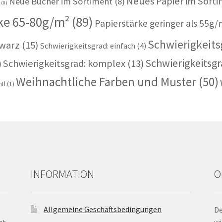
Neues Papier im Sort
Neue Bücher im Sortiment
(8)
u
(0)
ke 65-80g/m²
(89)
Papierstärke geringer als 55g/
Schwierigkeitsg
warz
(15)
Schwierigkeitsgrad: einfach
(4)
Schwierigkeitsgr
Schwierigkeitsgrad: komplex
(13)
)
Weihnachtliche Farben und Muster
(50)
tl
(1)
INFORMATION
O
Allgemeine Geschäftsbedingungen
De
nt.
wi