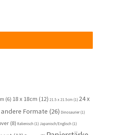
24 x
18 x 18cm
(12)
cm
(6)
21.5 x 21.5cm
(1)
 andere Formate
(26)
Dinosaurier
(1)
over
(8)
Italienisch
(1)
Japanisch/Englisch
(1)
Papierstärke