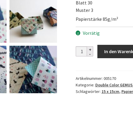
Blatt 30
Muster 3
Papierstärke 85g/m²
Vorrätig
Animal
In den Waren
Chiyogami
-
Double
Artikelnummer:
005170
Sided
Kategorie:
Double Color GEMU
Menge
Schlagwörter:
15 x 15cm
,
Papier