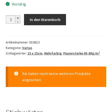
Vorrätig
Ayadori
In den Warenkorb
Ichimatsu
Menge
Artikelnummer:
010613
Kategorie:
Varius
Schlagwörter:
15 x 15cm
,
Mehrfarbig
,
Papierstärke 65-80g/m²
Sie haben noch keine weiteren Produkte
angesehen.