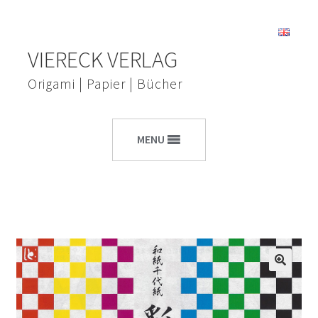
Zur
Zum
VIERECK VERLAG
Navigation
Inhalt
springen
springen
Origami | Papier | Bücher
MENU