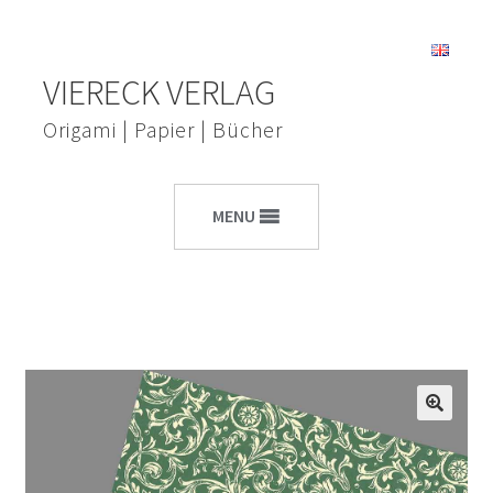
Zur
Zum
VIERECK VERLAG
Navigation
Inhalt
springen
springen
Origami | Papier | Bücher
MENU