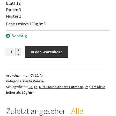
Blatt 12
Farben 3
Muster 1
Papierstärke 100g/m²
Vorrätig
Carta
In den Warenkorb
Varese
RANKEN
-
Artikelnummer:
CV 12-A4
A4
Kategorie:
Carta Varese
Menge
Schlagwörter:
Beige
,
DIN A4 und andere Formate
,
Papierstärke
höher als 80g/m²
Zuletzt angesehen
Alle