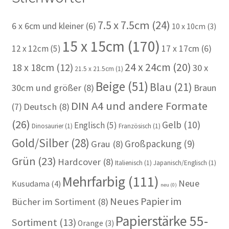
7.5 x 7.5cm
(24)
6 x 6cm und kleiner
(6)
10 x 10cm
(3)
15 x 15cm
(170)
12 x 12cm
(5)
17 x 17cm
(6)
24 x 24cm
(20)
18 x 18cm
(12)
30 x
21.5 x 21.5cm
(1)
Beige
(51)
Blau
(21)
30cm und größer
(8)
Braun
DIN A4 und andere Formate
(7)
Deutsch
(8)
(26)
Gelb
(10)
Englisch
(5)
Dinosaurier
(1)
Französisch
(1)
Gold/Silber
(28)
Großpackung
(9)
Grau
(8)
Grün
(23)
Hardcover
(8)
Italienisch
(1)
Japanisch/Englisch
(1)
Mehrfarbig
(111)
Neue
Kusudama
(4)
neu
(0)
Neues Papier im
Bücher im Sortiment
(8)
Papierstärke 55-
Sortiment
(13)
Orange
(3)