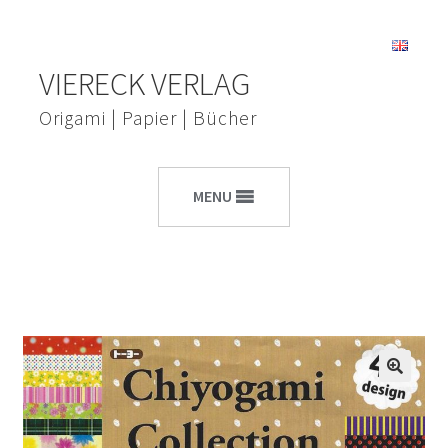
Zur
Zum
VIERECK VERLAG
Navigation
Inhalt
springen
springen
Origami | Papier | Bücher
MENU
🔍