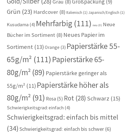
Gold/Silber
(28)
Großpackung
(9)
Grau
(8)
Grün
(23)
Hardcover
(8)
Italienisch
(1)
Japanisch/Englisch
(1)
Mehrfarbig
(111)
Neue
Kusudama
(4)
neu
(0)
Neues Papier im
Bücher im Sortiment
(8)
Papierstärke 55-
Sortiment
(13)
Orange
(3)
65g/m²
(111)
Papierstärke 65-
80g/m²
(89)
Papierstärke geringer als
Papierstärke höher als
55g/m²
(11)
80g/m²
(91)
Rot
(28)
Schwarz
(15)
Rosa
(5)
Schwierigkeitsgrad: einfach
(4)
Schwierigkeitsgrad: einfach bis mittel
(34)
Schwierigkeitsgrad: einfach bis schwer
(6)