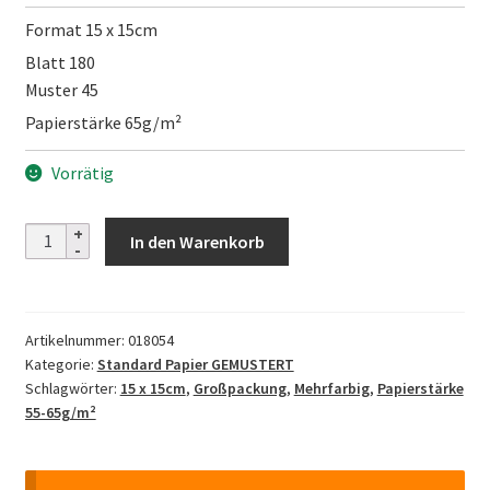
Format 15 x 15cm
Blatt 180
Muster 45
Papierstärke 65g/m²
Vorrätig
Chiyogami
In den Warenkorb
Collection
-
15
Artikelnummer:
018054
cm
Kategorie:
Standard Papier GEMUSTERT
Menge
Schlagwörter:
15 x 15cm
,
Großpackung
,
Mehrfarbig
,
Papierstärke
55-65g/m²