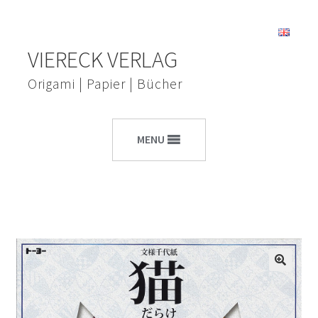
Zur
Zum
VIERECK VERLAG
Navigation
Inhalt
springen
springen
Origami | Papier | Bücher
MENU