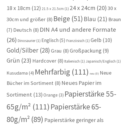
24 x 24cm
(20)
18 x 18cm
(12)
30 x
21.5 x 21.5cm
(1)
Beige
(51)
Blau
(21)
30cm und größer
(8)
Braun
DIN A4 und andere Formate
(7)
Deutsch
(8)
(26)
Gelb
(10)
Englisch
(5)
Dinosaurier
(1)
Französisch
(1)
Gold/Silber
(28)
Großpackung
(9)
Grau
(8)
Grün
(23)
Hardcover
(8)
Italienisch
(1)
Japanisch/Englisch
(1)
Mehrfarbig
(111)
Neue
Kusudama
(4)
neu
(0)
Neues Papier im
Bücher im Sortiment
(8)
Papierstärke 55-
Sortiment
(13)
Orange
(3)
65g/m²
(111)
Papierstärke 65-
80g/m²
(89)
Papierstärke geringer als