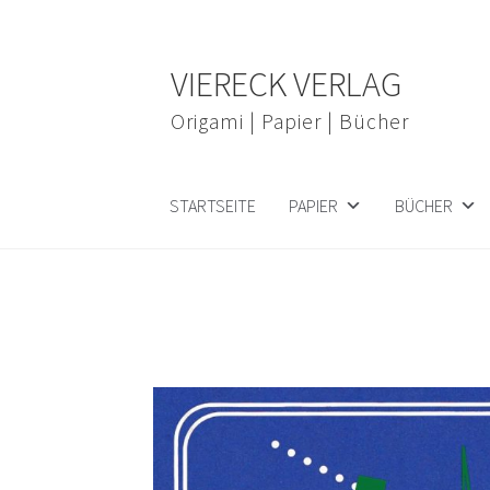
Zur
Zum
VIERECK VERLAG
Navigation
Inhalt
springen
springen
Origami | Papier | Bücher
STARTSEITE
PAPIER
BÜCHER