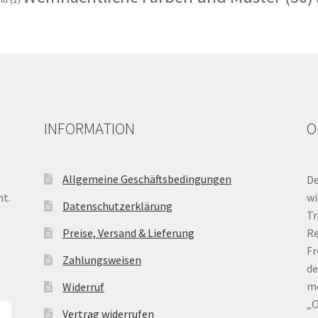
INFORMATION
O
Allgemeine Geschäftsbedingungen
De
nt.
wi
Datenschutzerklärung
Tr
Preise, Versand & Lieferung
Re
Fr
Zahlungsweisen
de
me
Widerruf
„O
Vertrag widerrufen