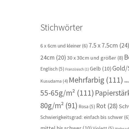
Stichwörter
7.5 x 7.5cm
(24
6 x 6cm und kleiner
(6)
B
24cm
(20)
30 x 30cm und größer
(8)
Gold/
Gelb
(10)
Englisch
(5)
Französisch
(1)
Mehrfarbig
(111)
Kusudama
(4)
ne
55-65g/m²
(111)
Papierstär
80g/m²
(91)
Rot
(28)
Sch
Rosa
(5)
Schwierigkeitsgrad: einfach bis schwer
(6
mittel bis schwer
(10)
Violett
(5)
Weihnach