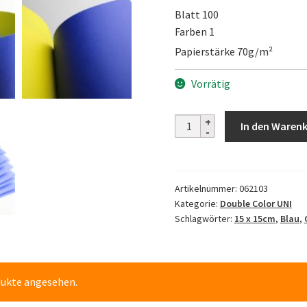
Blatt 100
Farben 1
Papierstärke 70g/m²
Vorrätig
Double
In den Waren
sided
blau/gelb
Menge
Artikelnummer:
062103
Kategorie:
Double Color UNI
Schlagwörter:
15 x 15cm
,
Blau
,
dukte angesehen.