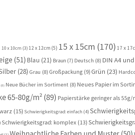
15 x 15cm
(170)
)
12 x 12cm
(5)
17 x 17
10 x 10cm
(3)
eige
(51)
Blau
(21)
DIN A4 und
Braun
(7)
Deutsch
(8)
Silber
(28)
Grün
(23)
Großpackung
(9)
Grau
(8)
Hardc
Neues Papier im Sort
Neue Bücher im Sortiment
(8)
u
(0)
ke 65-80g/m²
(89)
Papierstärke geringer als 55g/
Schwierigkeitsg
warz
(15)
Schwierigkeitsgrad: einfach
(4)
Schwierigkeitsgr
Schwierigkeitsgrad: komplex
(13)
)
Weihnachtliche Farben und Muster
(50)
tl
(1)