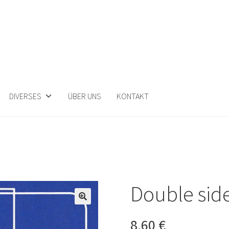
DIVERSES
ÜBER UNS
KONTAKT
Double sid
🔍
8,60
€