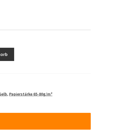
korb
Gelb
,
Papierstärke 65-80g/m²