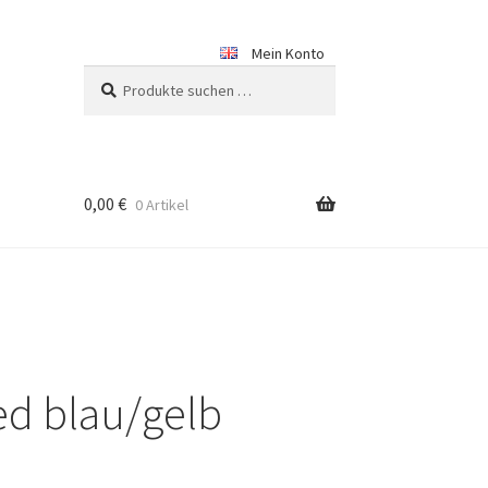
Mein Konto
Suchen
Suchen
nach:
0,00
€
0 Artikel
ed blau/gelb