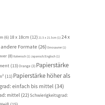
24 x
18 x 18cm
(12)
cm
(6)
21.5 x 21.5cm
(1)
 andere Formate
(26)
Dinosaurier
(1)
over
(8)
Italienisch
(1)
Japanisch/Englisch
(1)
Papierstärke
iment
(13)
Orange
(3)
Papierstärke höher als
m²
(11)
rad: einfach bis mittel
(34)
ad: mittel
(22)
Schwierigkeitsgrad:
Weiß
(15)