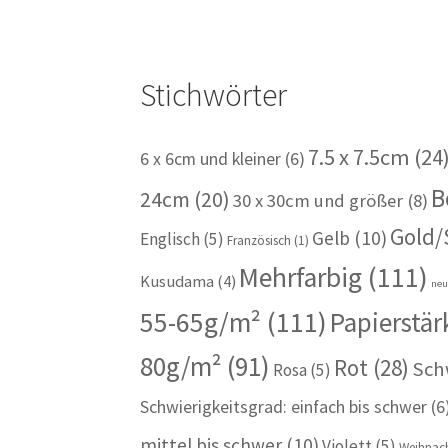
Stichwörter
7.5 x 7.5cm
(24
6 x 6cm und kleiner
(6)
B
24cm
(20)
30 x 30cm und größer
(8)
Gold/
Gelb
(10)
Englisch
(5)
Französisch
(1)
Mehrfarbig
(111)
Kusudama
(4)
ne
55-65g/m²
(111)
Papierstär
80g/m²
(91)
Rot
(28)
Sch
Rosa
(5)
Schwierigkeitsgrad: einfach bis schwer
(6
mittel bis schwer
(10)
Violett
(5)
Weihnach