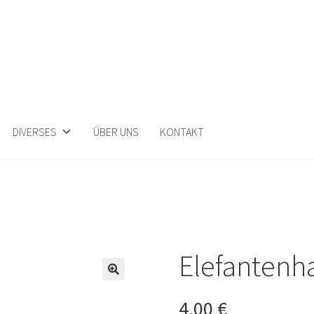
DIVERSES
ÜBER UNS
KONTAKT
Elefanten
🔍
4,00
€