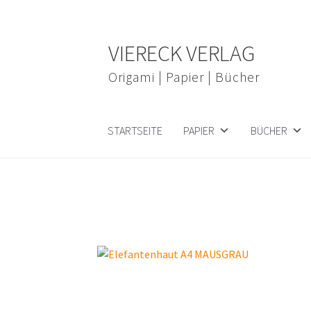
Zur
Zum
VIERECK VERLAG
Navigation
Inhalt
springen
springen
Origami | Papier | Bücher
STARTSEITE
PAPIER
BÜCHER