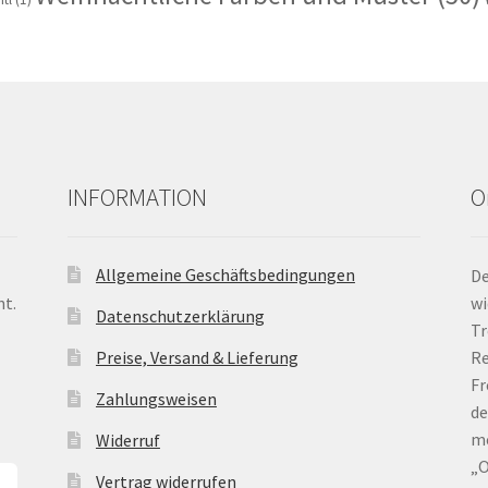
INFORMATION
O
Allgemeine Geschäftsbedingungen
De
nt.
wi
Datenschutzerklärung
Tr
Preise, Versand & Lieferung
Re
Fr
Zahlungsweisen
de
me
Widerruf
„O
Vertrag widerrufen