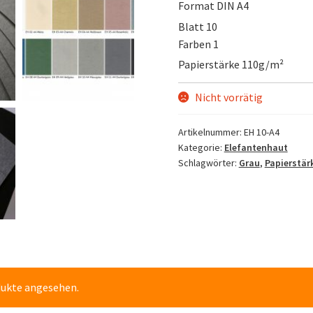
Format DIN A4
Blatt 10
Farben 1
Papierstärke 110g/m²
Nicht vorrätig
Artikelnummer:
EH 10-A4
Kategorie:
Elefantenhaut
Schlagwörter:
Grau
,
Papierstär
dukte angesehen.