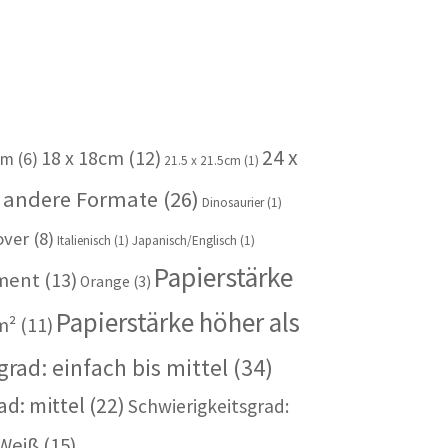
24 x
18 x 18cm
(12)
cm
(6)
21.5 x 21.5cm
(1)
 andere Formate
(26)
Dinosaurier
(1)
over
(8)
Italienisch
(1)
Japanisch/Englisch
(1)
Papierstärke
iment
(13)
Orange
(3)
Papierstärke höher als
m²
(11)
rad: einfach bis mittel
(34)
ad: mittel
(22)
Schwierigkeitsgrad:
Weiß
(15)