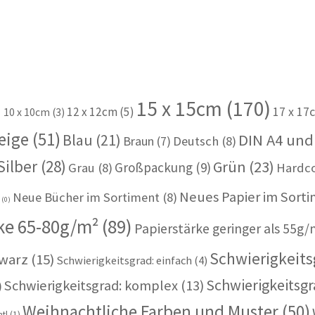
15 x 15cm
(170)
)
12 x 12cm
(5)
17 x 17
10 x 10cm
(3)
eige
(51)
Blau
(21)
DIN A4 und
Braun
(7)
Deutsch
(8)
Silber
(28)
Grün
(23)
Großpackung
(9)
Grau
(8)
Hardc
Neues Papier im Sort
Neue Bücher im Sortiment
(8)
u
(0)
ke 65-80g/m²
(89)
Papierstärke geringer als 55g/
Schwierigkeitsg
warz
(15)
Schwierigkeitsgrad: einfach
(4)
Schwierigkeitsgr
Schwierigkeitsgrad: komplex
(13)
)
Weihnachtliche Farben und Muster
(50)
tl
(1)