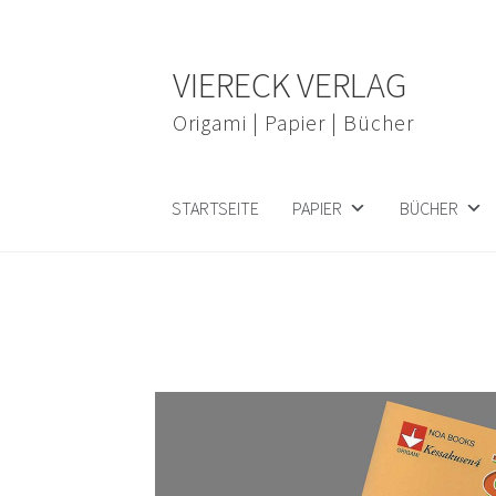
Zur
Zum
VIERECK VERLAG
Navigation
Inhalt
springen
springen
Origami | Papier | Bücher
STARTSEITE
PAPIER
BÜCHER