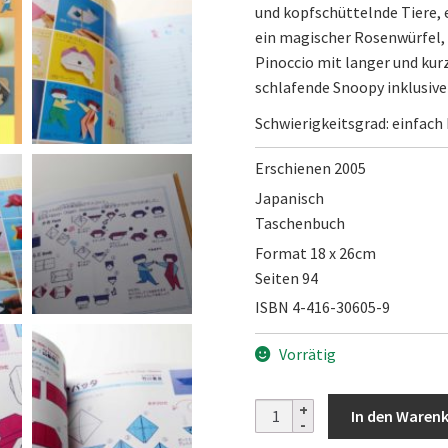
und kopfschüttelnde Tiere, 
ein magischer Rosenwürfel, b
Pinoccio mit langer und kur
schlafende Snoopy inklusiv
Schwierigkeitsgrad: einfach 
Erschienen 2005
Japanisch
Taschenbuch
Format 18 x 26cm
Seiten 94
ISBN 4-416-30605-9
Vorrätig
Kessakusen
In den Waren
4