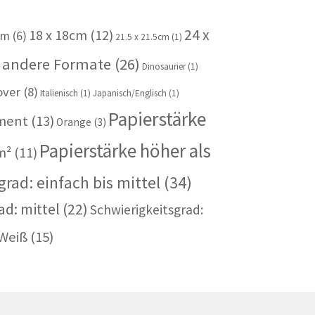
24 x
18 x 18cm
(12)
cm
(6)
21.5 x 21.5cm
(1)
 andere Formate
(26)
Dinosaurier
(1)
over
(8)
Italienisch
(1)
Japanisch/Englisch
(1)
Papierstärke
iment
(13)
Orange
(3)
Papierstärke höher als
m²
(11)
rad: einfach bis mittel
(34)
ad: mittel
(22)
Schwierigkeitsgrad:
Weiß
(15)