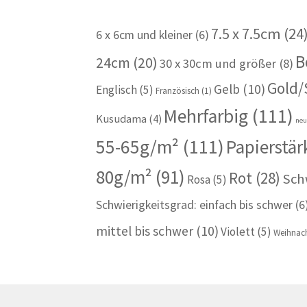
7.5 x 7.5cm
(24
6 x 6cm und kleiner
(6)
B
24cm
(20)
30 x 30cm und größer
(8)
Gold/
Gelb
(10)
Englisch
(5)
Französisch
(1)
Mehrfarbig
(111)
Kusudama
(4)
ne
55-65g/m²
(111)
Papierstär
80g/m²
(91)
Rot
(28)
Sch
Rosa
(5)
Schwierigkeitsgrad: einfach bis schwer
(6
mittel bis schwer
(10)
Violett
(5)
Weihnach