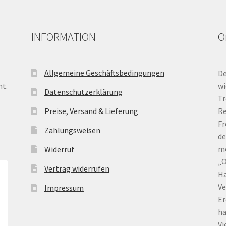
INFORMATION
O
Allgemeine Geschäftsbedingungen
De
nt.
wi
Datenschutzerklärung
Tr
Preise, Versand & Lieferung
Re
Fr
Zahlungsweisen
de
me
Widerruf
„O
Vertrag widerrufen
Ha
Ve
Impressum
Er
ha
Vi