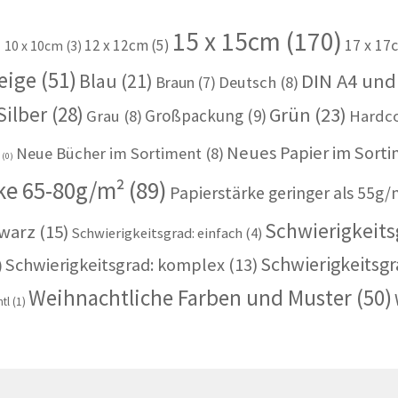
15 x 15cm
(170)
)
12 x 12cm
(5)
17 x 17
10 x 10cm
(3)
eige
(51)
Blau
(21)
DIN A4 und
Braun
(7)
Deutsch
(8)
Silber
(28)
Grün
(23)
Großpackung
(9)
Grau
(8)
Hardc
Neues Papier im Sort
Neue Bücher im Sortiment
(8)
u
(0)
ke 65-80g/m²
(89)
Papierstärke geringer als 55g/
Schwierigkeitsg
warz
(15)
Schwierigkeitsgrad: einfach
(4)
Schwierigkeitsgr
Schwierigkeitsgrad: komplex
(13)
)
Weihnachtliche Farben und Muster
(50)
tl
(1)