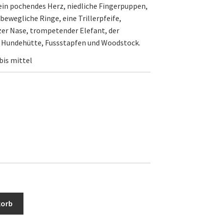
ein pochendes Herz, niedliche Fingerpuppen,
ewegliche Ringe, eine Trillerpfeife,
zer Nase, trompetender Elefant, der
e Hundehütte, Fussstapfen und Woodstock.
bis mittel
korb