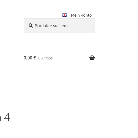
Mein Konto
Suchen
Suchen
nach:
0,00
€
0 Artikel
 4