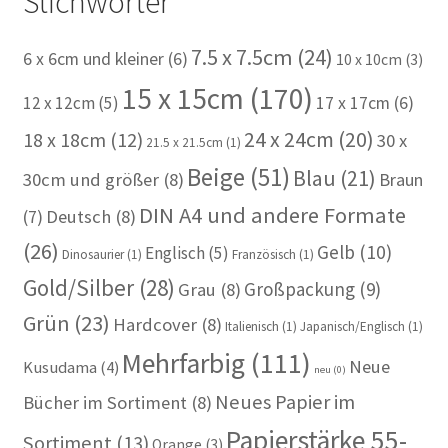
Stichwörter
7.5 x 7.5cm
(24)
6 x 6cm und kleiner
(6)
10 x 10cm
(3)
15 x 15cm
(170)
12 x 12cm
(5)
17 x 17cm
(6)
24 x 24cm
(20)
18 x 18cm
(12)
30 x
21.5 x 21.5cm
(1)
Beige
(51)
Blau
(21)
30cm und größer
(8)
Braun
DIN A4 und andere Formate
(7)
Deutsch
(8)
(26)
Gelb
(10)
Englisch
(5)
Dinosaurier
(1)
Französisch
(1)
Gold/Silber
(28)
Großpackung
(9)
Grau
(8)
Grün
(23)
Hardcover
(8)
Italienisch
(1)
Japanisch/Englisch
(1)
Mehrfarbig
(111)
Neue
Kusudama
(4)
neu
(0)
Neues Papier im
Bücher im Sortiment
(8)
Papierstärke 55-
Sortiment
(13)
Orange
(3)