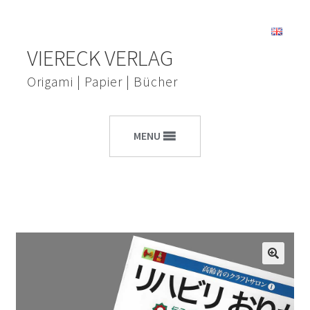
Zur
Zum
VIERECK VERLAG
Navigation
Inhalt
springen
springen
Origami | Papier | Bücher
MENU