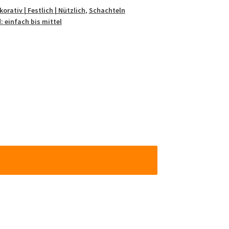
korativ | Festlich | Nützlich
,
Schachteln
: einfach bis mittel