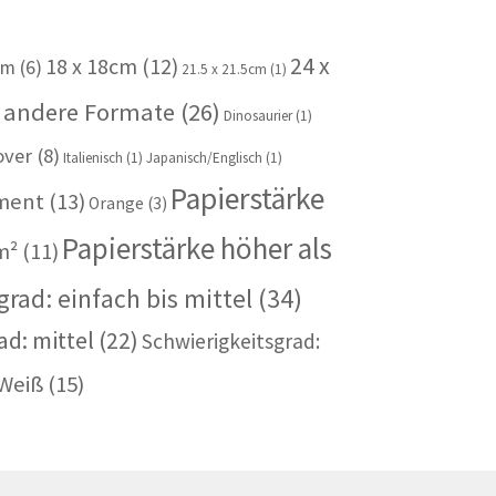
24 x
18 x 18cm
(12)
cm
(6)
21.5 x 21.5cm
(1)
 andere Formate
(26)
Dinosaurier
(1)
over
(8)
Italienisch
(1)
Japanisch/Englisch
(1)
Papierstärke
iment
(13)
Orange
(3)
Papierstärke höher als
m²
(11)
rad: einfach bis mittel
(34)
ad: mittel
(22)
Schwierigkeitsgrad:
Weiß
(15)