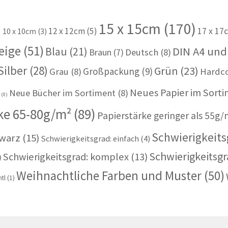
15 x 15cm
(170)
)
12 x 12cm
(5)
17 x 17
10 x 10cm
(3)
eige
(51)
Blau
(21)
DIN A4 und
Braun
(7)
Deutsch
(8)
Silber
(28)
Grün
(23)
Großpackung
(9)
Grau
(8)
Hardc
Neues Papier im Sort
Neue Bücher im Sortiment
(8)
u
(0)
ke 65-80g/m²
(89)
Papierstärke geringer als 55g/
Schwierigkeitsg
warz
(15)
Schwierigkeitsgrad: einfach
(4)
Schwierigkeitsgr
Schwierigkeitsgrad: komplex
(13)
)
Weihnachtliche Farben und Muster
(50)
tl
(1)