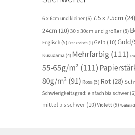
7.5 x 7.5cm
(24
6 x 6cm und kleiner
(6)
B
24cm
(20)
30 x 30cm und größer
(8)
Gold/
Gelb
(10)
Englisch
(5)
Französisch
(1)
Mehrfarbig
(111)
Kusudama
(4)
ne
55-65g/m²
(111)
Papierstär
80g/m²
(91)
Rot
(28)
Sch
Rosa
(5)
Schwierigkeitsgrad: einfach bis schwer
(6
mittel bis schwer
(10)
Violett
(5)
Weihnach