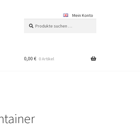
Mein Konto
Suchen
Suchen
nach:
0,00
€
0 Artikel
ntainer