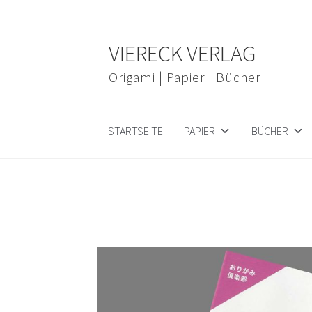
Zur
Zum
VIERECK VERLAG
Navigation
Inhalt
springen
springen
Origami | Papier | Bücher
STARTSEITE
PAPIER
BÜCHER