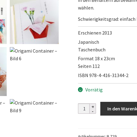
in den Behältern aufbewahr
wählen.
Schwierigkeitsgrad: einfach 
Erschienen 2013
Japanisch
Taschenbuch
Format 18 x 23cm
Seiten 112
ISBN 978-4-416-31344-2
Vorrätig
Origami
In den Waren
Container
Menge
Artikelnummer:
B 729