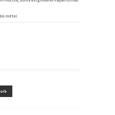
en möchte, sollte ein größeres Papierformat
bis mittel
korb