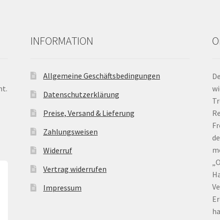
INFORMATION
O
Allgemeine Geschäftsbedingungen
De
nt.
wi
Datenschutzerklärung
Tr
Preise, Versand & Lieferung
Re
Fr
Zahlungsweisen
de
me
Widerruf
„O
Vertrag widerrufen
Ha
Ve
Impressum
Er
ha