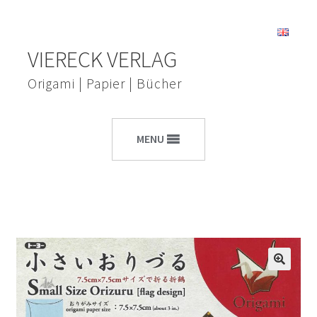
Zur
Zum
VIERECK VERLAG
Navigation
Inhalt
springen
springen
Origami | Papier | Bücher
MENU
🔍