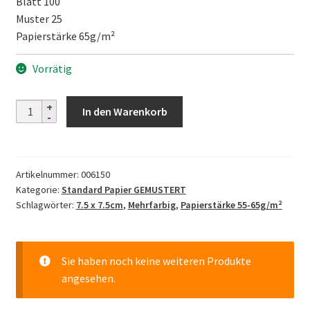
Blatt 100
Muster 25
Papierstärke 65g/m²
Vorrätig
Orizuru
In den Warenkorb
7,5cm
-
Flag
Artikelnummer:
006150
Design
Kategorie:
Standard Papier GEMUSTERT
Menge
Schlagwörter:
7.5 x 7.5cm
,
Mehrfarbig
,
Papierstärke 55-65g/m²
Sie haben noch keine weiteren Produkte
angesehen.