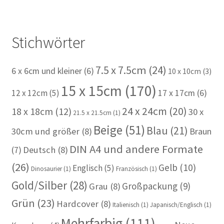
Stichwörter
7.5 x 7.5cm
(24)
6 x 6cm und kleiner
(6)
10 x 10cm
(3)
15 x 15cm
(170)
12 x 12cm
(5)
17 x 17cm
(6)
24 x 24cm
(20)
18 x 18cm
(12)
30 x
21.5 x 21.5cm
(1)
Beige
(51)
Blau
(21)
30cm und größer
(8)
Braun
DIN A4 und andere Formate
(7)
Deutsch
(8)
(26)
Gelb
(10)
Englisch
(5)
Dinosaurier
(1)
Französisch
(1)
Gold/Silber
(28)
Großpackung
(9)
Grau
(8)
Grün
(23)
Hardcover
(8)
Italienisch
(1)
Japanisch/Englisch
(1)
Mehrfarbig
(111)