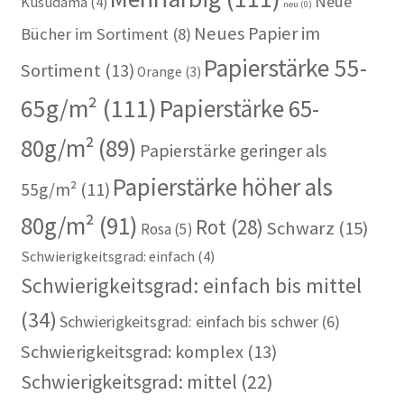
Neue
Kusudama
(4)
neu
(0)
Neues Papier im
Bücher im Sortiment
(8)
Papierstärke 55-
Sortiment
(13)
Orange
(3)
65g/m²
(111)
Papierstärke 65-
80g/m²
(89)
Papierstärke geringer als
Papierstärke höher als
55g/m²
(11)
80g/m²
(91)
Rot
(28)
Schwarz
(15)
Rosa
(5)
Schwierigkeitsgrad: einfach
(4)
Schwierigkeitsgrad: einfach bis mittel
(34)
Schwierigkeitsgrad: einfach bis schwer
(6)
Schwierigkeitsgrad: komplex
(13)
Schwierigkeitsgrad: mittel
(22)