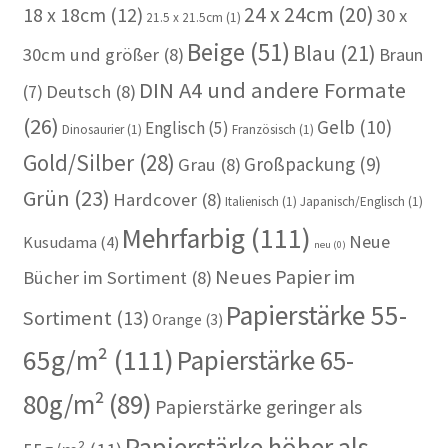
24 x 24cm
(20)
18 x 18cm
(12)
30 x
21.5 x 21.5cm
(1)
Beige
(51)
Blau
(21)
30cm und größer
(8)
Braun
DIN A4 und andere Formate
(7)
Deutsch
(8)
(26)
Gelb
(10)
Englisch
(5)
Dinosaurier
(1)
Französisch
(1)
Gold/Silber
(28)
Großpackung
(9)
Grau
(8)
Grün
(23)
Hardcover
(8)
Italienisch
(1)
Japanisch/Englisch
(1)
Mehrfarbig
(111)
Neue
Kusudama
(4)
neu
(0)
Neues Papier im
Bücher im Sortiment
(8)
Papierstärke 55-
Sortiment
(13)
Orange
(3)
65g/m²
(111)
Papierstärke 65-
80g/m²
(89)
Papierstärke geringer als
Papierstärke höher als