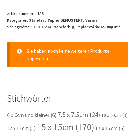
Chiyogami
Artikelnummer:
1136
Menge
Kategorien:
Standard Papier GEMUSTERT
,
Varius
Schlagwörter:
15 x 15cm
,
Mehrfarbig
,
Papierstärke 65-80g/m²
Sie haben noch keine weiteren Produkte
angesehen.
Stichwörter
7.5 x 7.5cm
(24)
6 x 6cm und kleiner
(6)
10 x 10cm
(3)
15 x 15cm
(170)
12 x 12cm
(5)
17 x 17cm
(6)