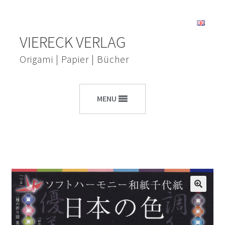
Zur
Zum
VIERECK VERLAG
Navigation
Inhalt
springen
springen
Origami | Papier | Bücher
MENU