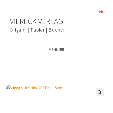
Zur
Zum
VIERECK VERLAG
Navigation
Inhalt
springen
springen
Origami | Papier | Bücher
MENU
🔍