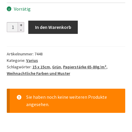
Vorrätig
Sunago
In den Warenkorb
Ura
Uka
GREEN
Artikelnummer:
7448
-
Kategorie:
Varius
15cm
Schlagwörter:
15 x 15cm
,
Grün
,
Papierstärke 65-80g/m²
,
Menge
Weihnachtliche Farben und Muster
Sie haben noch keine weiteren Produkte
angesehen.