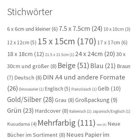
Stichwörter
7.5 x 7.5cm
(24)
6 x 6cm und kleiner
(6)
10 x 10cm
(3)
15 x 15cm
(170)
12 x 12cm
(5)
17 x 17cm
(6)
24 x 24cm
(20)
18 x 18cm
(12)
30 x
21.5 x 21.5cm
(1)
Beige
(51)
Blau
(21)
30cm und größer
(8)
Braun
DIN A4 und andere Formate
(7)
Deutsch
(8)
(26)
Gelb
(10)
Englisch
(5)
Dinosaurier
(1)
Französisch
(1)
Gold/Silber
(28)
Großpackung
(9)
Grau
(8)
Grün
(23)
Hardcover
(8)
Italienisch
(1)
Japanisch/Englisch
(1)
Mehrfarbig
(111)
Neue
Kusudama
(4)
neu
(0)
Neues Papier im
Bücher im Sortiment
(8)