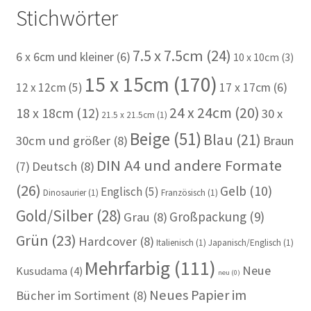
Stichwörter
7.5 x 7.5cm
(24)
6 x 6cm und kleiner
(6)
10 x 10cm
(3)
15 x 15cm
(170)
12 x 12cm
(5)
17 x 17cm
(6)
24 x 24cm
(20)
18 x 18cm
(12)
30 x
21.5 x 21.5cm
(1)
Beige
(51)
Blau
(21)
30cm und größer
(8)
Braun
DIN A4 und andere Formate
(7)
Deutsch
(8)
(26)
Gelb
(10)
Englisch
(5)
Dinosaurier
(1)
Französisch
(1)
Gold/Silber
(28)
Großpackung
(9)
Grau
(8)
Grün
(23)
Hardcover
(8)
Italienisch
(1)
Japanisch/Englisch
(1)
Mehrfarbig
(111)
Neue
Kusudama
(4)
neu
(0)
Neues Papier im
Bücher im Sortiment
(8)