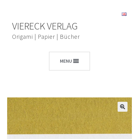
Zur
Zum
VIERECK VERLAG
Navigation
Inhalt
springen
springen
Origami | Papier | Bücher
MENU
🔍