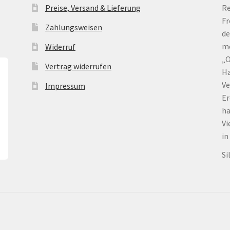
Preise, Versand & Lieferung
Re
Fr
Zahlungsweisen
de
me
Widerruf
„O
Vertrag widerrufen
Ha
Ve
Impressum
Er
ha
Vi
in
Si