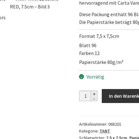
hervorragend mit Carta Var
Diese Packung enthält 96 Bl
Die Papierstärke beträgt 80
Format 7,5 x 7,5cm
Blatt 96
Farben 12
Papierstärke 80g/m²
Vorrätig
TANT
In den Waren
MINI
12
colors
Artikelnummer:
068201
RED,
Kategorie:
TANT
7.5cm
Schlagwörter:
7.5 x 7.5cm
,
Papi