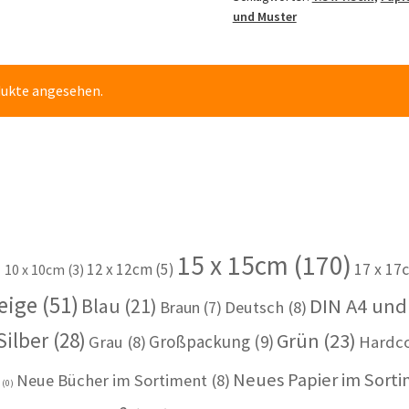
Menge
und Muster
dukte angesehen.
15 x 15cm
(170)
)
12 x 12cm
(5)
17 x 17
10 x 10cm
(3)
eige
(51)
Blau
(21)
DIN A4 und
Braun
(7)
Deutsch
(8)
Silber
(28)
Grün
(23)
Großpackung
(9)
Grau
(8)
Hardc
Neues Papier im Sort
Neue Bücher im Sortiment
(8)
u
(0)