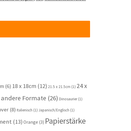
24 x
18 x 18cm
(12)
cm
(6)
21.5 x 21.5cm
(1)
 andere Formate
(26)
Dinosaurier
(1)
over
(8)
Italienisch
(1)
Japanisch/Englisch
(1)
Papierstärke
iment
(13)
Orange
(3)