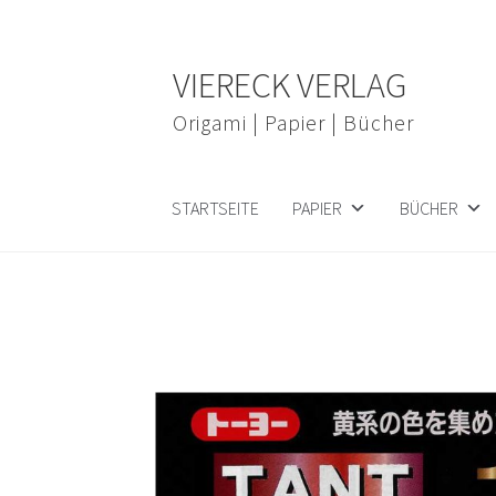
Zur
Zum
VIERECK VERLAG
Navigation
Inhalt
springen
springen
Origami | Papier | Bücher
STARTSEITE
PAPIER
BÜCHER