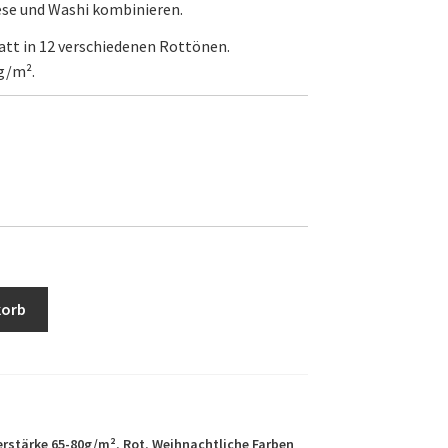
ese und Washi kombinieren.
att in 12 verschiedenen Rottönen.
g/m².
korb
erstärke 65-80g/m²
,
Rot
,
Weihnachtliche Farben