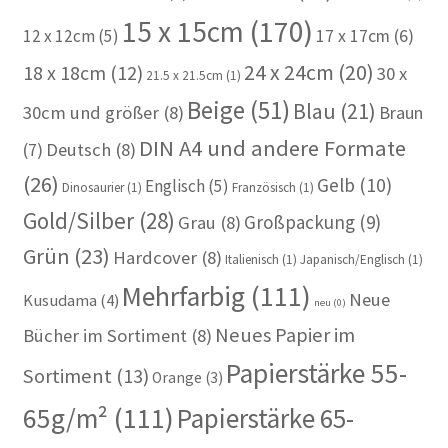
15 x 15cm
(170)
12 x 12cm
(5)
17 x 17cm
(6)
24 x 24cm
(20)
18 x 18cm
(12)
30 x
21.5 x 21.5cm
(1)
Beige
(51)
Blau
(21)
30cm und größer
(8)
Braun
DIN A4 und andere Formate
(7)
Deutsch
(8)
(26)
Gelb
(10)
Englisch
(5)
Dinosaurier
(1)
Französisch
(1)
Gold/Silber
(28)
Großpackung
(9)
Grau
(8)
Grün
(23)
Hardcover
(8)
Italienisch
(1)
Japanisch/Englisch
(1)
Mehrfarbig
(111)
Neue
Kusudama
(4)
neu
(0)
Neues Papier im
Bücher im Sortiment
(8)
Papierstärke 55-
Sortiment
(13)
Orange
(3)
65g/m²
(111)
Papierstärke 65-