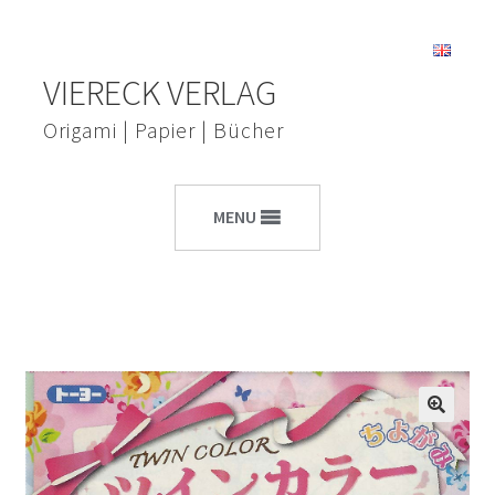
Zur
Zum
VIERECK VERLAG
Navigation
Inhalt
springen
springen
Origami | Papier | Bücher
MENU