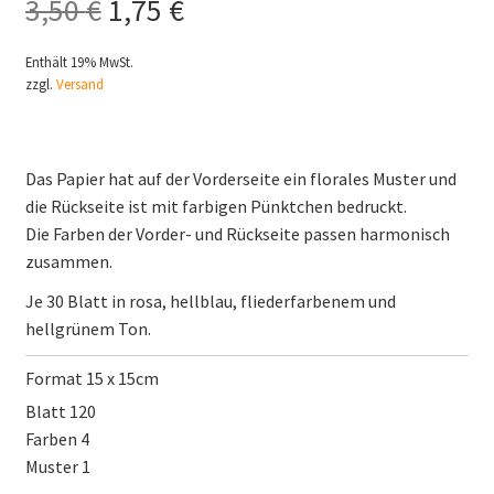
Ursprünglicher
Aktueller
3,50
€
1,75
€
Preis
Preis
Enthält 19% MwSt.
zzgl.
Versand
war:
ist:
3,50 €
1,75 €.
Das Papier hat auf der Vorderseite ein florales Muster und
die Rückseite ist mit farbigen Pünktchen bedruckt.
Die Farben der Vorder- und Rückseite passen harmonisch
zusammen.
Je 30 Blatt in rosa, hellblau, fliederfarbenem und
hellgrünem Ton.
Format 15 x 15cm
Blatt 120
Farben 4
Muster 1