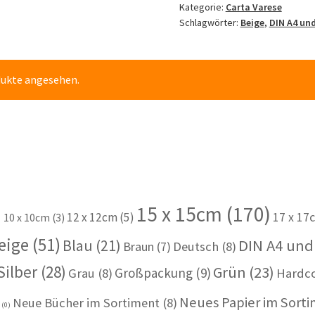
Kategorie:
Carta Varese
A4
Schlagwörter:
Beige
,
DIN A4 un
Menge
dukte angesehen.
15 x 15cm
(170)
)
12 x 12cm
(5)
17 x 17
10 x 10cm
(3)
eige
(51)
Blau
(21)
DIN A4 und
Braun
(7)
Deutsch
(8)
Silber
(28)
Grün
(23)
Großpackung
(9)
Grau
(8)
Hardc
Neues Papier im Sort
Neue Bücher im Sortiment
(8)
u
(0)