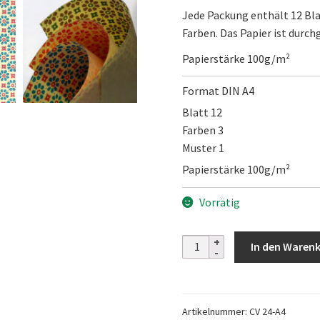
Jede Packung enthält 12 Bla
Farben. Das Papier ist durch
Papierstärke 100g/m²
Format DIN A4
Blatt 12
Farben 3
Muster 1
Papierstärke 100g/m²
Vorrätig
Carta
In den Waren
Varese
BLÜTEN
GROSS/KLEIN
Artikelnummer:
CV 24-A4
-