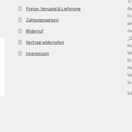
Tr
Preise, Versand & Lieferung
Re
Fr
Zahlungsweisen
de
me
Widerruf
„O
Vertrag widerrufen
Ha
Ve
Impressum
Er
ha
Vi
in
Si