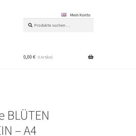
Mein Konto
Suchen
Suchen
nach:
0,00
€
0 Artikel
se BLÜTEN
IN – A4