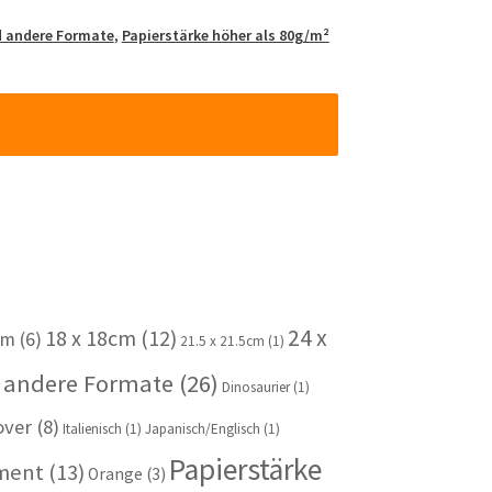
d andere Formate
,
Papierstärke höher als 80g/m²
24 x
18 x 18cm
(12)
cm
(6)
21.5 x 21.5cm
(1)
 andere Formate
(26)
Dinosaurier
(1)
over
(8)
Italienisch
(1)
Japanisch/Englisch
(1)
Papierstärke
iment
(13)
Orange
(3)