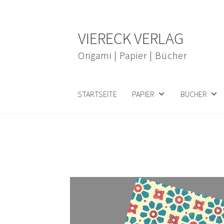
Zur
Zum
VIERECK VERLAG
Navigation
Inhalt
springen
springen
Origami | Papier | Bücher
STARTSEITE
PAPIER
BÜCHER