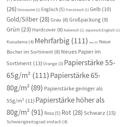
(26)
Gelb
(10)
Englisch
(5)
Dinosaurier
(1)
Französisch
(1)
Gold/Silber
(28)
Großpackung
(9)
Grau
(8)
Grün
(23)
Hardcover
(8)
Italienisch
(1)
Japanisch/Englisch
(1)
Mehrfarbig
(111)
Neue
Kusudama
(4)
neu
(0)
Neues Papier im
Bücher im Sortiment
(8)
Papierstärke 55-
Sortiment
(13)
Orange
(3)
65g/m²
(111)
Papierstärke 65-
80g/m²
(89)
Papierstärke geringer als
Papierstärke höher als
55g/m²
(11)
80g/m²
(91)
Rot
(28)
Schwarz
(15)
Rosa
(5)
Schwierigkeitsgrad: einfach
(4)