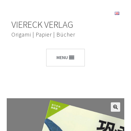
Zur
Zum
VIERECK VERLAG
Navigation
Inhalt
springen
springen
Origami | Papier | Bücher
MENU