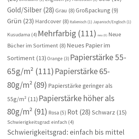
Gold/Silber
(28)
Großpackung
(9)
Grau
(8)
Grün
(23)
Hardcover
(8)
Italienisch
(1)
Japanisch/Englisch
(1)
Mehrfarbig
(111)
Neue
Kusudama
(4)
neu
(0)
Neues Papier im
Bücher im Sortiment
(8)
Papierstärke 55-
Sortiment
(13)
Orange
(3)
65g/m²
(111)
Papierstärke 65-
80g/m²
(89)
Papierstärke geringer als
Papierstärke höher als
55g/m²
(11)
80g/m²
(91)
Rot
(28)
Schwarz
(15)
Rosa
(5)
Schwierigkeitsgrad: einfach
(4)
Schwierigkeitsgrad: einfach bis mittel