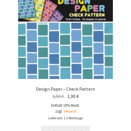
Design Paper – Check Pattern
Ursprünglicher
Aktueller
3,50
€
1,90
€
Preis
Preis
Enthält 19% MwSt.
war:
ist:
zzgl.
Versand
3,50 €
1,90 €.
Lieferzeit: 1-2 Werktage