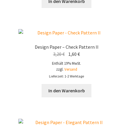
In den Warenkorb
Design Paper – Check Pattern II
Ursprünglicher
Aktueller
3,20
€
1,60
€
Preis
Preis
Enthält 19% MwSt.
war:
ist:
zzgl.
Versand
3,20 €
1,60 €.
Lieferzeit: 1-2 Werktage
In den Warenkorb