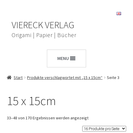
Zur
Zum
VIERECK VERLAG
Navigation
Inhalt
springen
springen
Origami | Papier | Bücher
MENU
Start
Produkte verschlagwortet mit „15 x 15cm“
Seite 3
15 x 15cm
33–48 von 170 Ergebnissen werden angezeigt