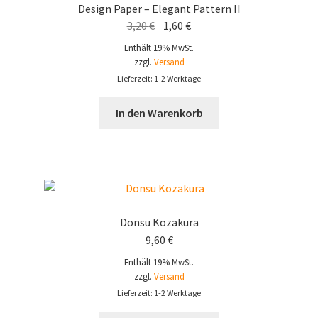
Design Paper – Elegant Pattern II
Ursprünglicher
Aktueller
3,20
€
1,60
€
Preis
Preis
Enthält 19% MwSt.
war:
ist:
zzgl.
Versand
3,20 €
1,60 €.
Lieferzeit: 1-2 Werktage
In den Warenkorb
Donsu Kozakura
9,60
€
Enthält 19% MwSt.
zzgl.
Versand
Lieferzeit: 1-2 Werktage