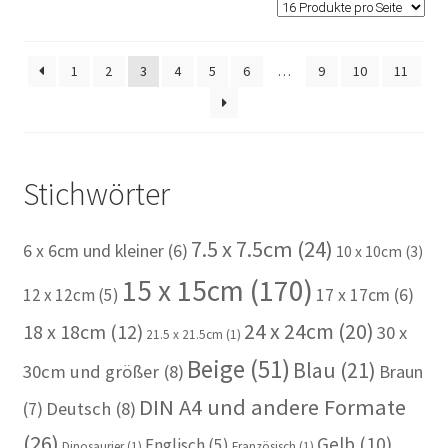
1
2
3
4
5
6
…
9
10
11
Stichwörter
7.5 x 7.5cm
(24)
6 x 6cm und kleiner
(6)
10 x 10cm
(3)
15 x 15cm
(170)
12 x 12cm
(5)
17 x 17cm
(6)
24 x 24cm
(20)
18 x 18cm
(12)
30 x
21.5 x 21.5cm
(1)
Beige
(51)
Blau
(21)
30cm und größer
(8)
Braun
DIN A4 und andere Formate
(7)
Deutsch
(8)
(26)
Gelb
(10)
Englisch
(5)
Dinosaurier
(1)
Französisch
(1)