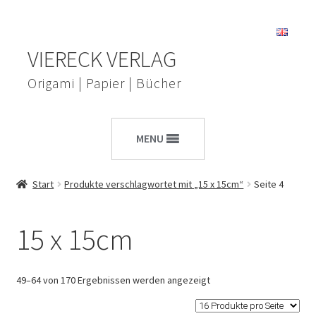
Zur
Zum
VIERECK VERLAG
Navigation
Inhalt
springen
springen
Origami | Papier | Bücher
MENU
Start
Produkte verschlagwortet mit „15 x 15cm“
Seite 4
15 x 15cm
49–64 von 170 Ergebnissen werden angezeigt