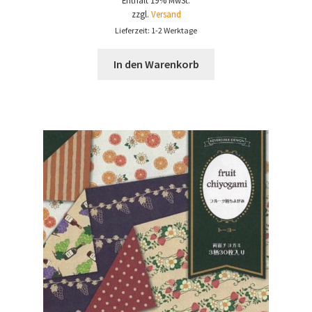
Enthält 19% MwSt.
war:
ist:
zzgl.
Versand
3,50 €
2,10 €.
Lieferzeit: 1-2 Werktage
In den Warenkorb