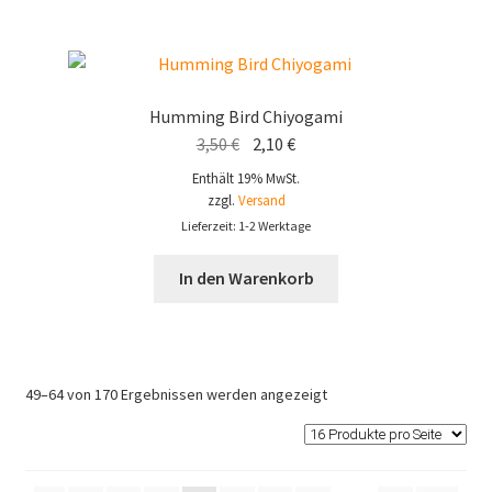
Humming Bird Chiyogami
Ursprünglicher
Aktueller
3,50
€
2,10
€
Preis
Preis
Enthält 19% MwSt.
war:
ist:
zzgl.
Versand
3,50 €
2,10 €.
Lieferzeit: 1-2 Werktage
In den Warenkorb
49–64 von 170 Ergebnissen werden angezeigt