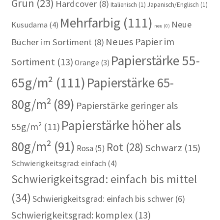
Grün
(23)
Hardcover
(8)
Italienisch
(1)
Japanisch/Englisch
(1)
Mehrfarbig
(111)
Neue
Kusudama
(4)
neu
(0)
Neues Papier im
Bücher im Sortiment
(8)
Papierstärke 55-
Sortiment
(13)
Orange
(3)
65g/m²
(111)
Papierstärke 65-
80g/m²
(89)
Papierstärke geringer als
Papierstärke höher als
55g/m²
(11)
80g/m²
(91)
Rot
(28)
Schwarz
(15)
Rosa
(5)
Schwierigkeitsgrad: einfach
(4)
Schwierigkeitsgrad: einfach bis mittel
(34)
Schwierigkeitsgrad: einfach bis schwer
(6)
Schwierigkeitsgrad: komplex
(13)